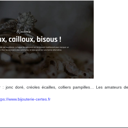
 : jonc doré, créoles écailles, colliers pampilles… Les amateurs de
tps://www.bijouterie-certes.fr