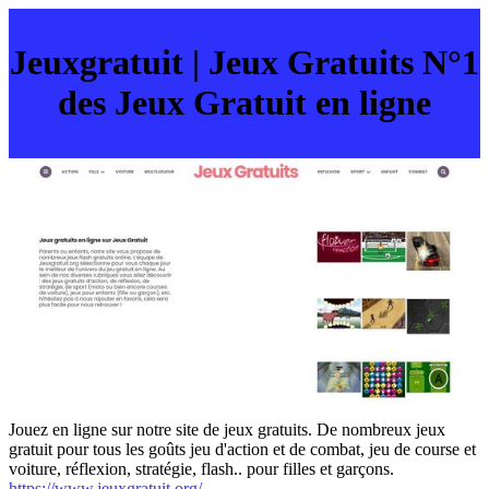
Jeuxgratuit | Jeux Gratuits N°1
des Jeux Gratuit en ligne
Jouez en ligne sur notre site de jeux gratuits. De nombreux jeux
gratuit pour tous les goûts jeu d'action et de combat, jeu de course et
voiture, réflexion, stratégie, flash.. pour filles et garçons.
https://www.jeuxgratuit.org/