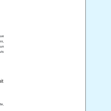
que
es,
 un
vis
it
te,