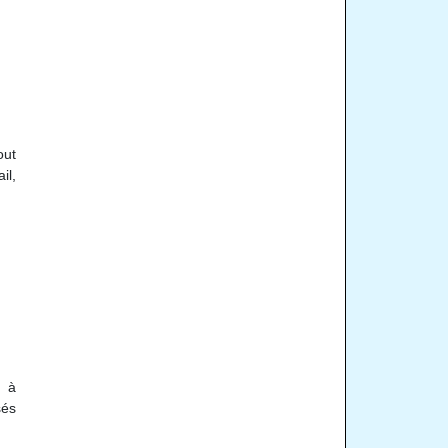
out
il,
e à
sés