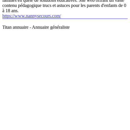
familles en quête de solutions éducatives. Site web offrant un vaste
contenu pédagogique trucs et astuces pour les parents d'enfants de 0
à 18 ans.
https://www.nannysecours.com/
Titan annuaire - Annuaire généraliste