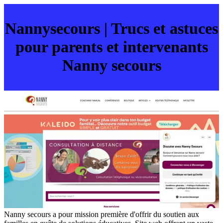
Nannyse­cours | Trucs et astuces
pour parents et in­ter­ve­nants
Nanny secours
Nanny secours a pour mission première d'offrir du soutien aux